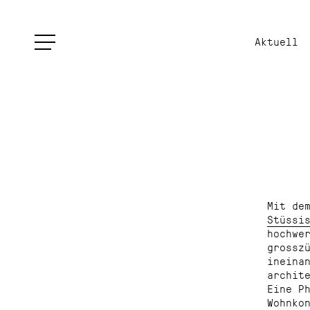
Aktuell
Mit de
Stüssi
hochwe
grossz
ineina
archit
Eine P
Wohnko