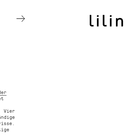
der
et
. Vier
ändige
risse.
tige