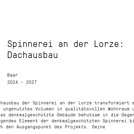
Spinnerei an der Lorze:
Dachausbau
Baar
2024 - 2027
chausbau der Spinnerei an der Lorze transformiert 
g ungenutztes Volumen in qualitätsvollen Wohnraum 
das denkmalgeschützte Gebäude behutsam in die Gege
ägendes Element der denkmalgeschützten Spinnerei b
ch den Ausgangspunkt des Projekts. Seine
teristische Konstruktion und räumliche Tiefe werde