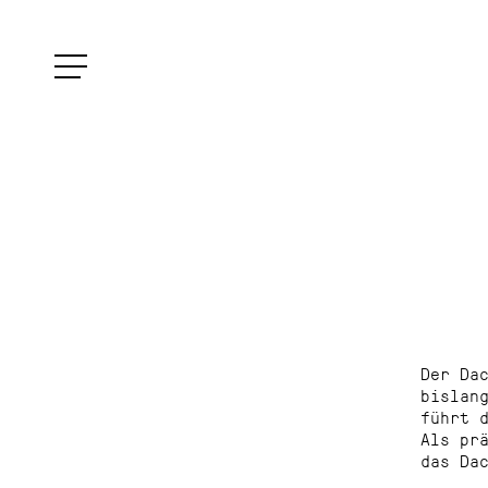
Der Da
bislan
führt 
Als pr
das Da
charak