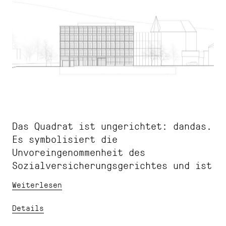
Das Quadrat ist ungerichtet: dandas.
Es symbolisiert die
Unvoreingenommenheit des
Sozialversicherungsgerichtes und ist
aus der Mitte heraus in alle
Weiterlesen
Richtungen ausgewogen. Der im
Grundriss quadratische Baukörper
Details
übernimmt das orthogonale